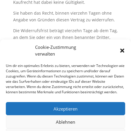
Kaufrecht hat dabei keine Gültigkeit.
Sie haben das Recht, binnen vierzehn Tagen ohne
Angabe von Gründen diesen Vertrag zu widerrufen.
Die Widerrufsfrist beträgt vierzehn Tage ab dem Tag,
an dem Sie oder ein von Ihnen benannter Dritter,
der nicht der Beförderer ist, die Waren in Besitz
Cookie-Zustimmung
genommen haben bzw. hat.
verwalten
Alternative Streitbeilegung gemäß
Um dir ein optimales Erlebnis zu bieten, verwenden wir Technologien wie
§ 36 VSBG:
Cookies, um Geräteinformationen zu speichern und/oder darauf
zuzugreifen. Wenn du diesen Technologien zustimmst, können wir Daten
We are not obliged nor willing to participate in
wie das Surfverhalten oder eindeutige IDs auf dieser Website
dispute settlement proceedings before a consumer
verarbeiten. Wenn du deine Zustimmung nicht erteilst oder zurückziehst,
arbitration board.
können bestimmte Merkmale und Funktionen beeinträchtigt werden.
Akzeptieren
Impressum
Kontakt
Versand
Zahlungsarten
AGB
Widerrufsrecht
Ablehnen
Bestellvorgang
Datenschutz